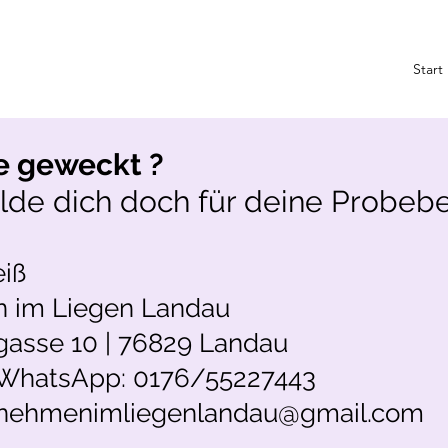
Start
e geweckt ?
de dich doch für deine Probeb
eiß
 im Liegen Landau
sse 10 | 76829 Landau
 WhatsApp: 0176/55227443
bnehmenimliegenlandau@gmail.com