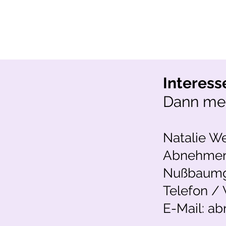
Interess
Dann mel
Natalie W
Abnehmen
Nußbaumga
Telefon /
E-Mail: a